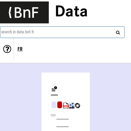
Data
search in data.bnf.fr
FR