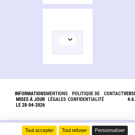
INFORMATIONS
MENTIONS
POLITIQUE DE
CONTACT
VERS
MISES À JOUR
LÉGALES
CONFIDENTIALITÉ
4.6
LE 28-04-2026
Tout accepter
Tout refuser
Personnaliser