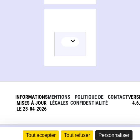
INFORMATIONS
MENTIONS
POLITIQUE DE
CONTACT
VERS
MISES À JOUR
LÉGALES
CONFIDENTIALITÉ
4.6
LE 28-04-2026
Tout accepter
Tout refuser
Personnaliser