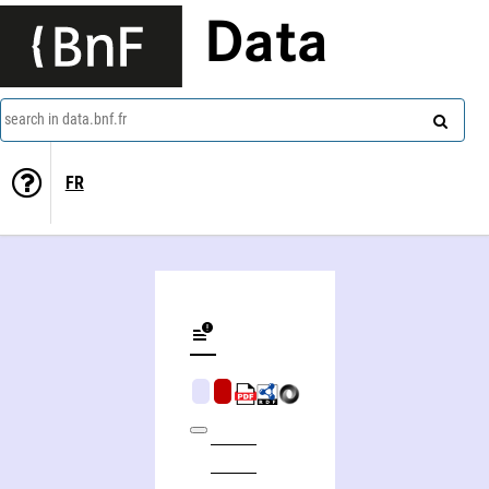
Data
search in data.bnf.fr
FR