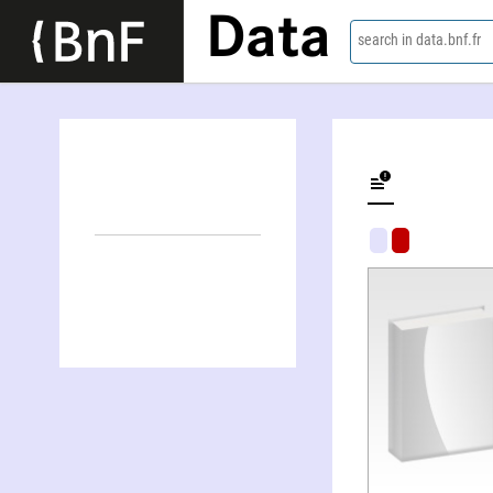
Data
search in data.bnf.fr