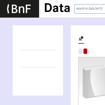
Data
search in data.bnf.fr