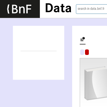
Data
search in data.bnf.fr