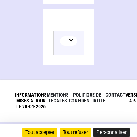
INFORMATIONS
MENTIONS
POLITIQUE DE
CONTACT
VERS
MISES À JOUR
LÉGALES
CONFIDENTIALITÉ
4.6
LE 28-04-2026
Tout accepter
Tout refuser
Personnaliser