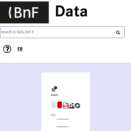
Data
search in data.bnf.fr
FR