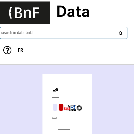
Data
search in data.bnf.fr
FR