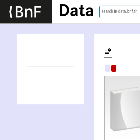
Data
search in data.bnf.fr