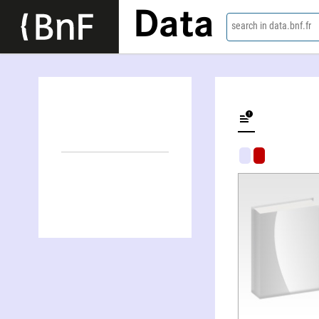
Data
search in data.bnf.fr