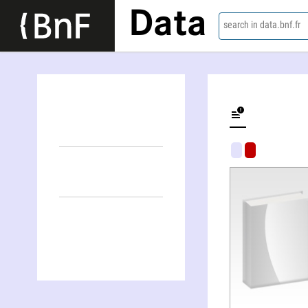
Data
search in data.bnf.fr