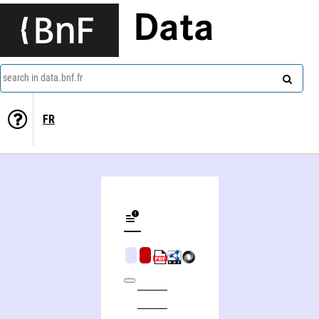
Data
search in data.bnf.fr
FR