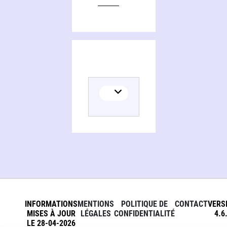
INFORMATIONS
MENTIONS
POLITIQUE DE
CONTACT
VERS
MISES À JOUR
LÉGALES
CONFIDENTIALITÉ
4.6
LE 28-04-2026