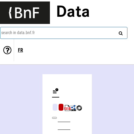
Data
search in data.bnf.fr
FR