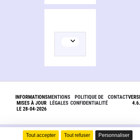
INFORMATIONS
MENTIONS
POLITIQUE DE
CONTACT
VERS
MISES À JOUR
LÉGALES
CONFIDENTIALITÉ
4.6
LE 28-04-2026
Tout accepter
Tout refuser
Personnaliser