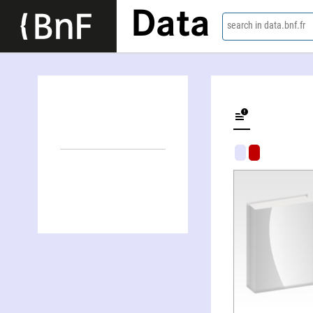
Data
search in data.bnf.fr