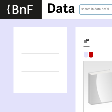
Data
search in data.bnf.fr