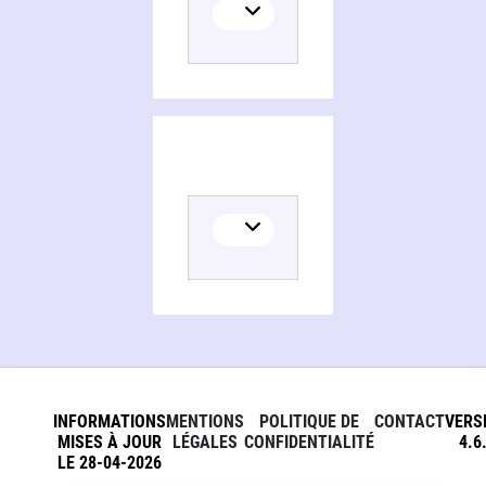
Géographie de la France
INFORMATIONS
MENTIONS
POLITIQUE DE
CONTACT
VERS
MISES À JOUR
LÉGALES
CONFIDENTIALITÉ
4.6
LE 28-04-2026