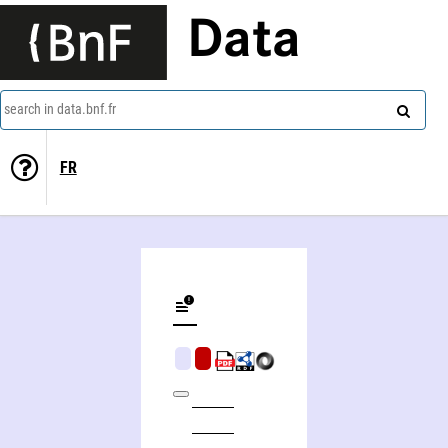
Data
search in data.bnf.fr
FR