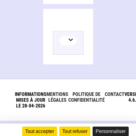
INFORMATIONS
MENTIONS
POLITIQUE DE
CONTACT
VERS
MISES À JOUR
LÉGALES
CONFIDENTIALITÉ
4.6
LE 28-04-2026
Tout accepter
Tout refuser
Personnaliser