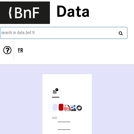
Data
search in data.bnf.fr
FR