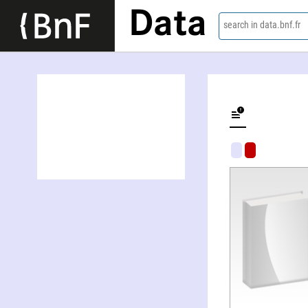
Data
search in data.bnf.fr