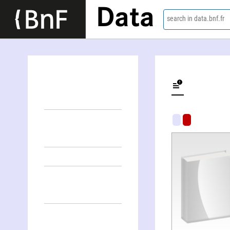
Data
search in data.bnf.fr