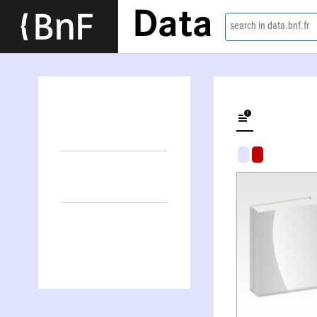
Data
search in data.bnf.fr