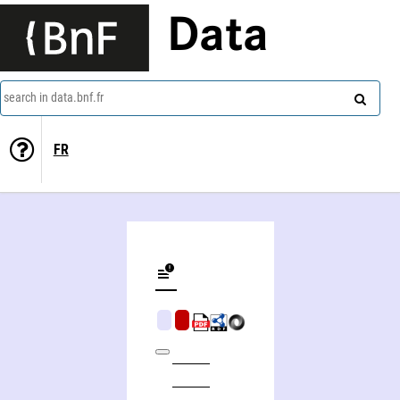
Data
search in data.bnf.fr
FR