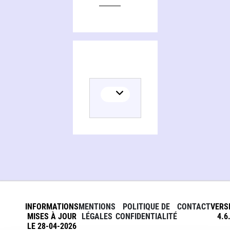
INFORMATIONS
MENTIONS
POLITIQUE DE
CONTACT
VERS
MISES À JOUR
LÉGALES
CONFIDENTIALITÉ
4.6
LE 28-04-2026