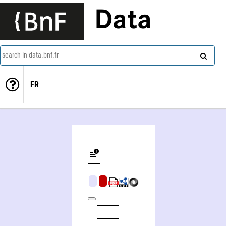
Data
search in data.bnf.fr
FR
TTX 75 à Agadir