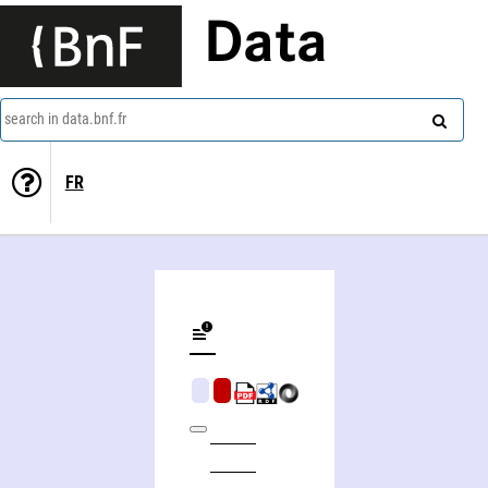
Data
search in data.bnf.fr
FR