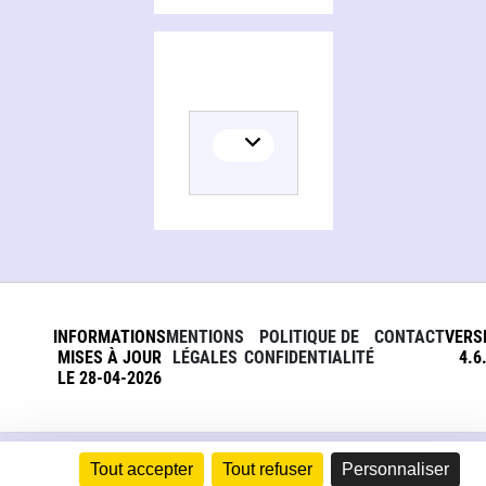
INFORMATIONS
MENTIONS
POLITIQUE DE
CONTACT
VERS
MISES À JOUR
LÉGALES
CONFIDENTIALITÉ
4.6
LE 28-04-2026
Tout accepter
Tout refuser
Personnaliser