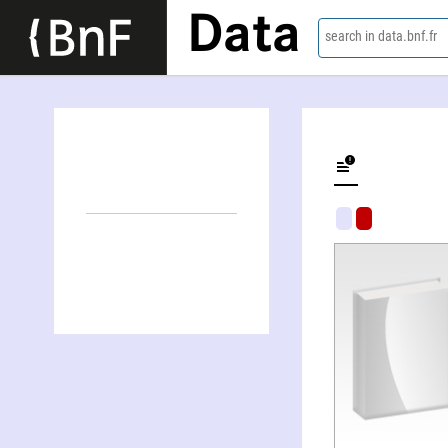
Data
search in data.bnf.fr