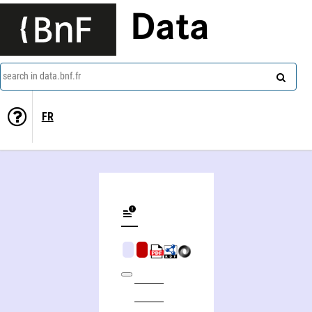
Data
search in data.bnf.fr
FR