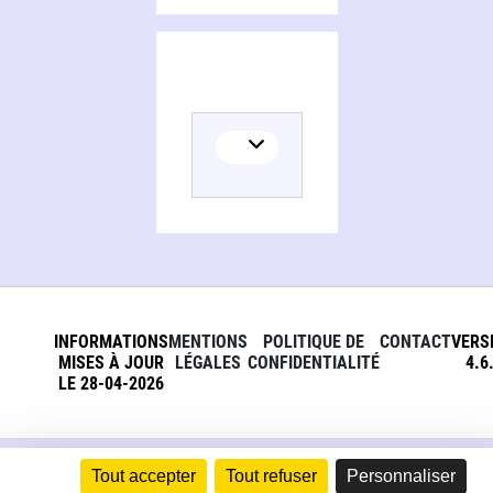
INFORMATIONS
MENTIONS
POLITIQUE DE
CONTACT
VERS
MISES À JOUR
LÉGALES
CONFIDENTIALITÉ
4.6
LE 28-04-2026
Tout accepter
Tout refuser
Personnaliser