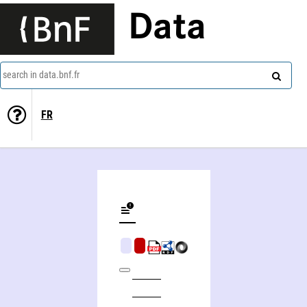
Data
search in data.bnf.fr
FR