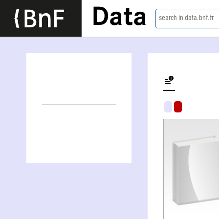
Data
search in data.bnf.fr