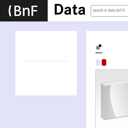
Data
search in data.bnf.fr