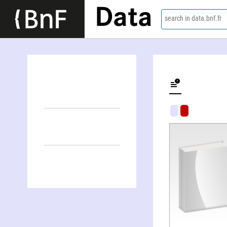
Data
search in data.bnf.fr