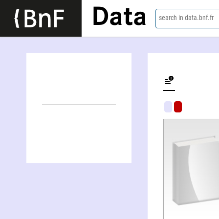
Data
search in data.bnf.fr