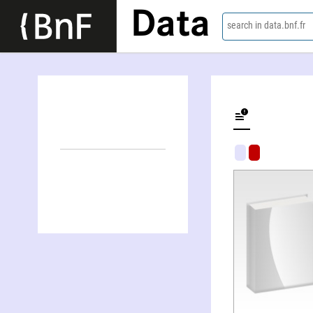
Data
search in data.bnf.fr