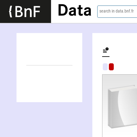
Data
search in data.bnf.fr