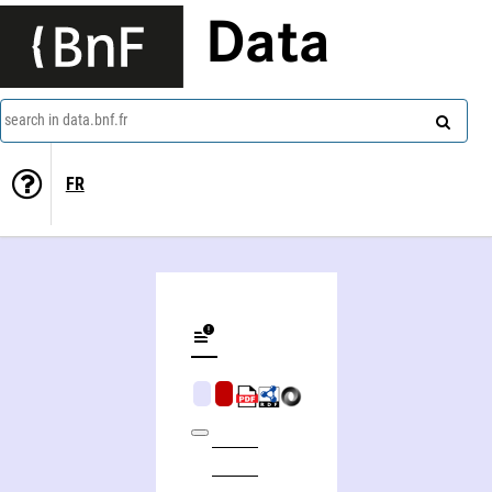
Data
search in data.bnf.fr
FR