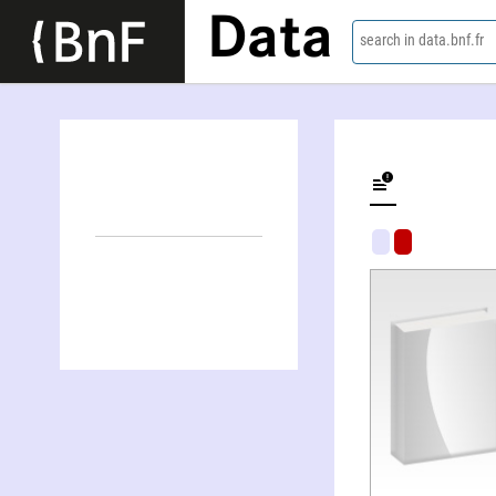
Data
search in data.bnf.fr