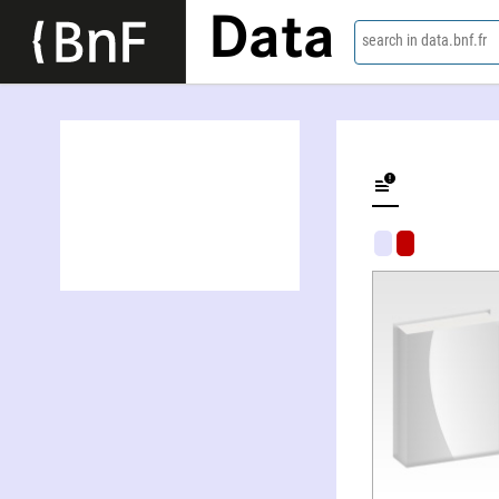
Data
search in data.bnf.fr