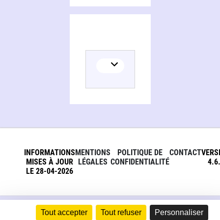
INFORMATIONS
MENTIONS
POLITIQUE DE
CONTACT
VERS
MISES À JOUR
LÉGALES
CONFIDENTIALITÉ
4.6
LE 28-04-2026
Tout accepter
Tout refuser
Personnaliser