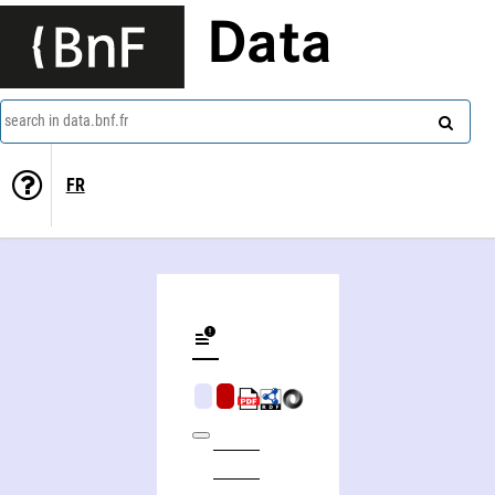
Data
search in data.bnf.fr
FR