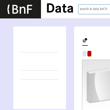
Data
search in data.bnf.fr