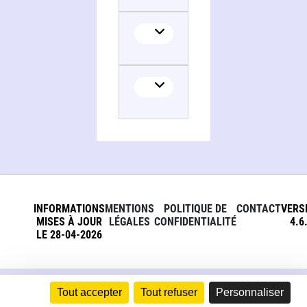
Translator
INFORMATIONS
MENTIONS
POLITIQUE DE
CONTACT
VERS
MISES À JOUR
LÉGALES
CONFIDENTIALITÉ
4.6
LE 28-04-2026
Tout accepter
Tout refuser
Personnaliser