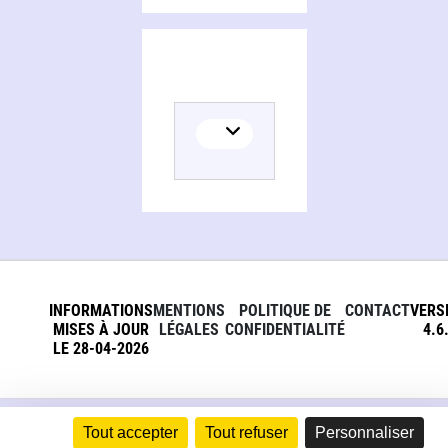
INFORMATIONS
MENTIONS
POLITIQUE DE
CONTACT
VERS
MISES À JOUR
LÉGALES
CONFIDENTIALITÉ
4.6
LE 28-04-2026
Tout accepter
Tout refuser
Personnaliser