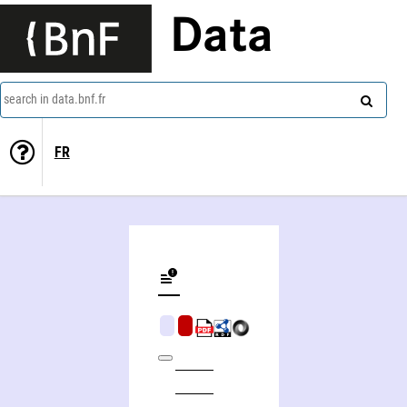
Data
search in data.bnf.fr
FR