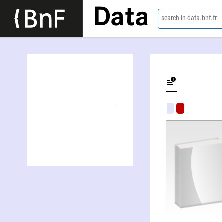
Data
search in data.bnf.fr