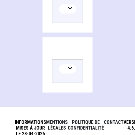
Histoire de la France
INFORMATIONS
MENTIONS
POLITIQUE DE
CONTACT
VERS
MISES À JOUR
LÉGALES
CONFIDENTIALITÉ
4.6
LE 28-04-2026