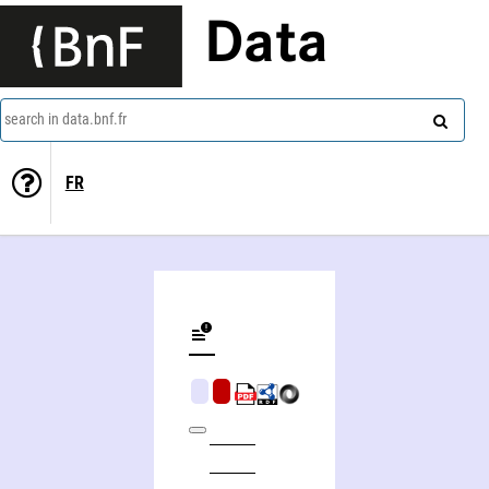
Data
search in data.bnf.fr
FR