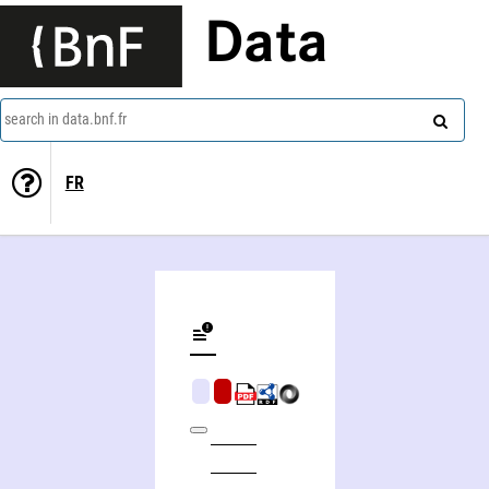
Data
search in data.bnf.fr
FR