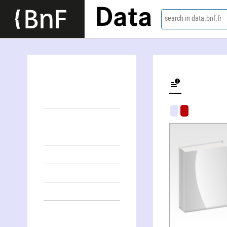
Data
search in data.bnf.fr