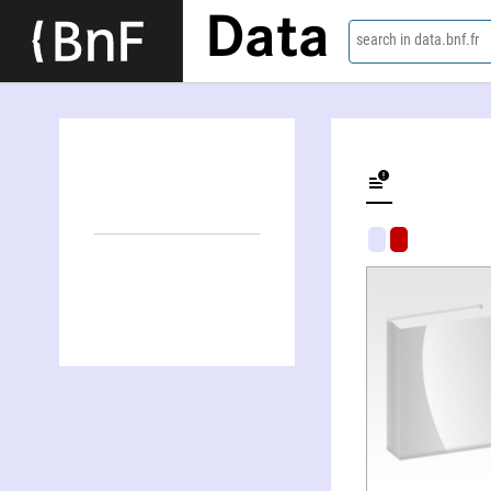
Data
search in data.bnf.fr