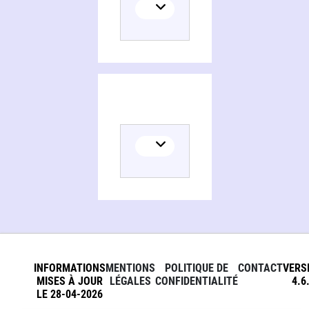
Persons and organizations related to Essai sur la naissance du culturel, la légende des humains
INFORMATIONS
MENTIONS
POLITIQUE DE
CONTACT
VERS
MISES À JOUR
LÉGALES
CONFIDENTIALITÉ
4.6
LE 28-04-2026