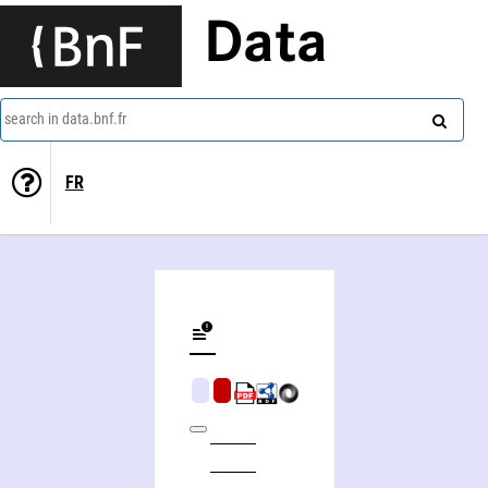
Data
search in data.bnf.fr
FR