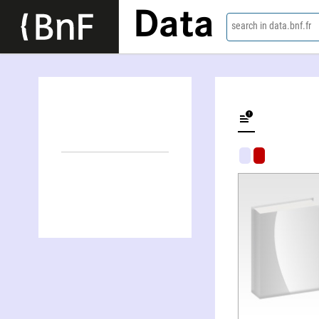
Data
search in data.bnf.fr