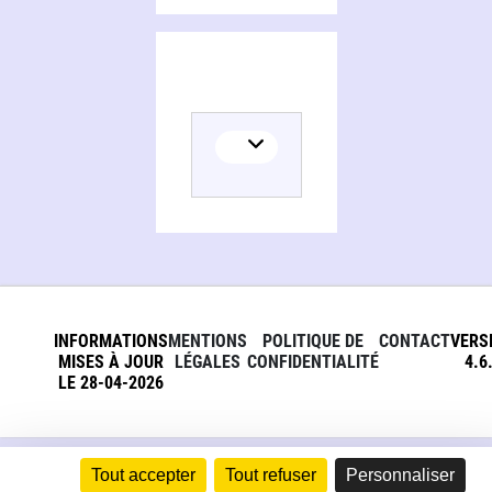
INFORMATIONS
MENTIONS
POLITIQUE DE
CONTACT
VERS
MISES À JOUR
LÉGALES
CONFIDENTIALITÉ
4.6
LE 28-04-2026
Tout accepter
Tout refuser
Personnaliser