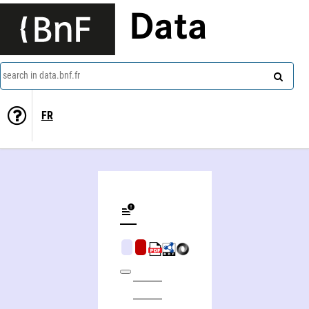
Data
search in data.bnf.fr
FR