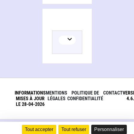
INFORMATIONS
MENTIONS
POLITIQUE DE
CONTACT
VERS
MISES À JOUR
LÉGALES
CONFIDENTIALITÉ
4.6
LE 28-04-2026
Tout accepter
Tout refuser
Personnaliser