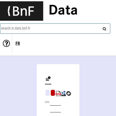
Data
search in data.bnf.fr
FR