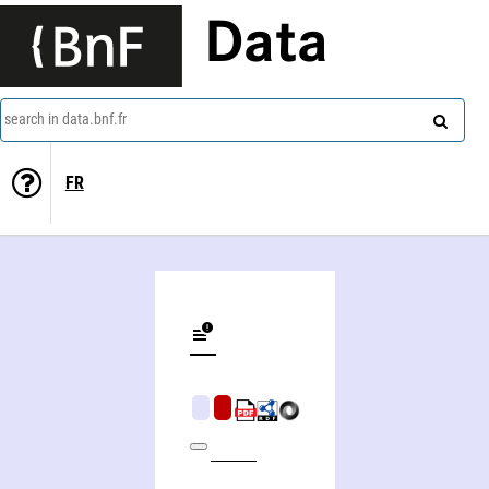
Data
search in data.bnf.fr
FR