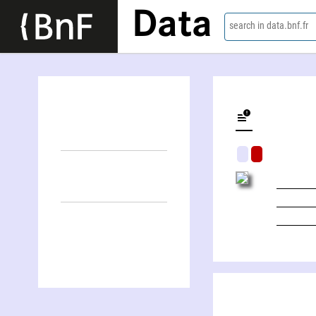
Data
search in data.bnf.fr